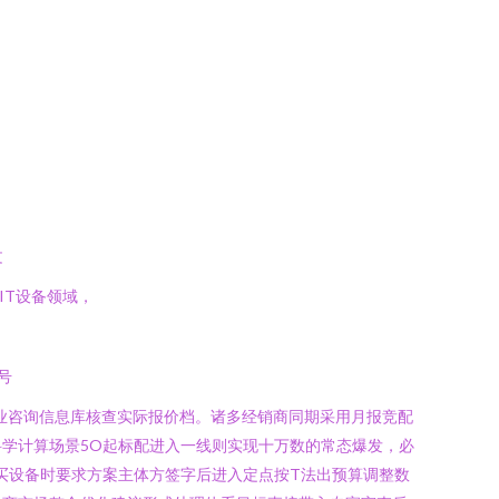
文
IT设备领域，
号
行业咨询信息库核查实际报价档。诸多经销商同期采用月报竞配
学计算场景5O起标配进入一线则实现十万数的常态爆发，必
买设备时要求方案主体方签字后进入定点按T法出预算调整数