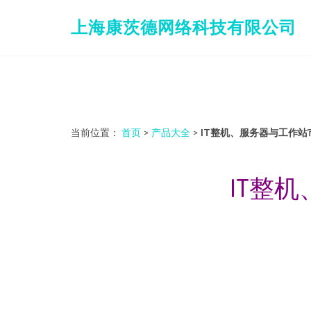
上海康茨德网络科技有限公司
当前位置：
首页
>
产品大全
>
IT整机、服务器与工作站
IT整