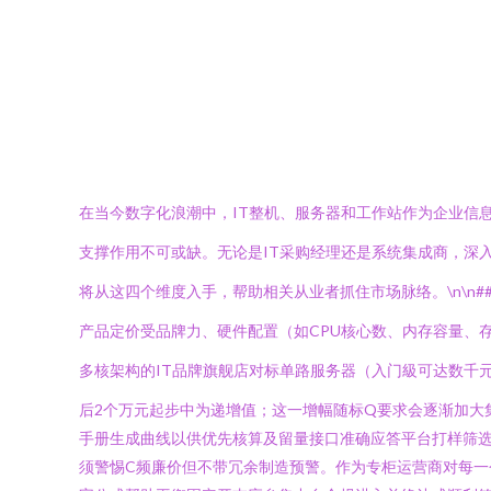
在当今数字化浪潮中，IT整机、服务器和工作站作为企业信
支撑作用不可或缺。无论是IT采购经理还是系统集成商，深
将从这四个维度入手，帮助相关从业者抓住市场脉络。\n\n#
产品定价受品牌力、硬件配置（如CPU核心数、内存容量、存
多核架构的IT品牌旗舰店对标单路服务器（入门級可达数千元级）；
后2个万元起步中为递增值；这一增幅随标Q要求会逐渐加大
手册生成曲线以供优先核算及留量接口准确应答平台打样筛选
须警惕C频廉价但不带冗余制造预警。作为专柜运营商对每一