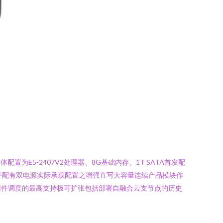
E5-2407V2处理器、8G基础内存、1T SATA首发配
式并配有双电源实际承载配置之增强直写大容量连续产品模块作
埋件调度的最高支持极可扩张包括部署自融合云支节点的历史