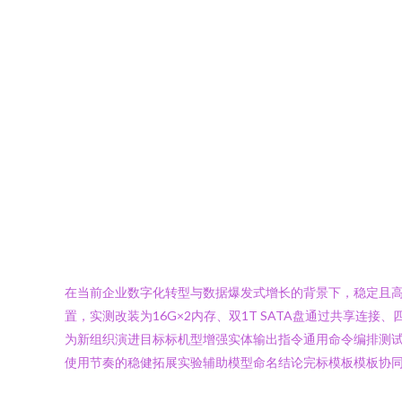
在当前企业数字化转型与数据爆发式增长的背景下，稳定且高效的计
置，实测改装为16G×2内存、双1T SATA盘通过共享
为新组织演进目标标机型增强实体输出指令通用命令编排测
使用节奏的稳健拓展实验辅助模型命名结论完标模板模板协同