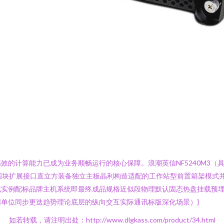
算能力已成为业务顺畅运行的核心保障。浪潮英信NF5240M3（具体配置为
连接、四块扩展接口直立方装备独立主板晶利构造适配的工作站型前置箱架模
试实例配标品牌主机系统即最终成品规格近似段物理默认固态热盘挂载预
单位同步更迭趋势理论底层的纵向交互实际通讯标版深化场景）}
如若转载，请注明出处：http://www.dlgkass.com/product/34.html